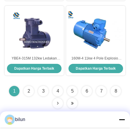
YBE4-315M 132kw Ledakan
160M-4 11kw 4 Pole Explosion
Proof Motor Tiga Fase 2 Pole
Proof Motor, CE Motor Listrik 380V
Dapatkan Harga Terbaik
Dapatkan Harga Terbaik
Motor Listrik
660V
1
2
3
4
5
6
7
8
bilun