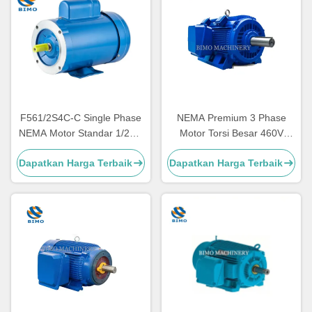
F561/2S4C-C Single Phase
NEMA Premium 3 Phase
NEMA Motor Standar 1/2HP
Motor Torsi Besar 460V
4P NEMA 56C Motor Untuk
575V 230V 60Hz 300HP-
Dapatkan Harga Terbaik
Dapatkan Harga Terbaik
Luar Ruang
400HP AC Motor Induksi