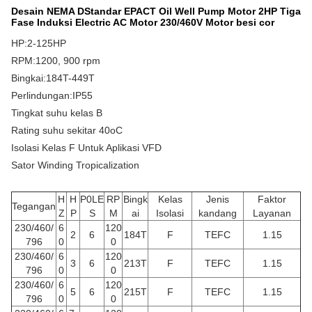
Desain NEMA D
Standar EPACT Oil Well Pump Motor 2HP Tiga
Fase Induksi Electric AC Motor 230/460V Motor besi cor
HP:2-125HP
RPM:1200, 900 rpm
Bingkai:184T-449T
Perlindungan:IP55
Tingkat suhu kelas B
Rating suhu sekitar 40oC
Isolasi Kelas F Untuk Aplikasi VFD
Sator Winding Tropicalization
H
H
P0LE
RP
Bingk
Kelas
Jenis
Faktor
Tegangan
Z
P
S
M
ai
Isolasi
kandang
Layanan
230/460/
6
120
2
6
184T
F
TEFC
1.15
796
0
0
230/460/
6
120
3
6
213T
F
TEFC
1.15
796
0
0
230/460/
6
120
5
6
215T
F
TEFC
1.15
796
0
0