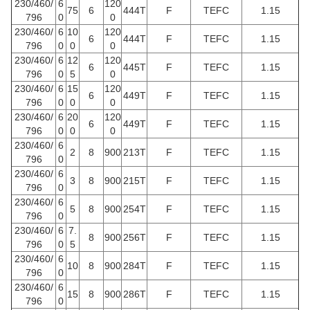
230/460/
6
120
75
6
444T
F
TEFC
1.15
796
0
0
230/460/
6
10
120
6
444T
F
TEFC
1.15
796
0
0
0
230/460/
6
12
120
6
445T
F
TEFC
1.15
796
0
5
0
230/460/
6
15
120
6
449T
F
TEFC
1.15
796
0
0
0
230/460/
6
20
120
6
449T
F
TEFC
1.15
796
0
0
0
230/460/
6
2
8
900
213T
F
TEFC
1.15
796
0
230/460/
6
3
8
900
215T
F
TEFC
1.15
796
0
230/460/
6
5
8
900
254T
F
TEFC
1.15
796
0
230/460/
6
7.
8
900
256T
F
TEFC
1.15
796
0
5
230/460/
6
10
8
900
284T
F
TEFC
1.15
796
0
230/460/
6
15
8
900
286T
F
TEFC
1.15
796
0