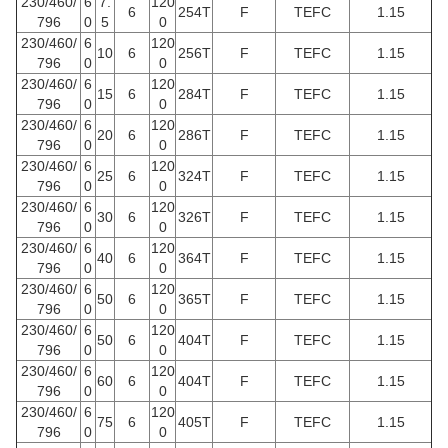
230/460/
6
7.
120
6
254T
F
TEFC
1.15
796
0
5
0
230/460/
6
120
10
6
256T
F
TEFC
1.15
796
0
0
230/460/
6
120
15
6
284T
F
TEFC
1.15
796
0
0
230/460/
6
120
20
6
286T
F
TEFC
1.15
796
0
0
230/460/
6
120
25
6
324T
F
TEFC
1.15
796
0
0
230/460/
6
120
30
6
326T
F
TEFC
1.15
796
0
0
230/460/
6
120
40
6
364T
F
TEFC
1.15
796
0
0
230/460/
6
120
50
6
365T
F
TEFC
1.15
796
0
0
230/460/
6
120
50
6
404T
F
TEFC
1.15
796
0
0
230/460/
6
120
60
6
404T
F
TEFC
1.15
796
0
0
230/460/
6
120
75
6
405T
F
TEFC
1.15
796
0
0